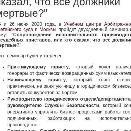
сказал, что все должники
мертвые?"
5 и 26 июня 2020 года, в
Учебном центре Арбитражно
ретейского суда г. Москвы
пройдет двухдневный семинар 
ему: "
Сопровождение исполнительного производст
 судебных приставов, или кто сказал, что все должни
ертвые?
".
тот семинар будет интересен:
Практикующему юристу
, который хочет получа
гонорары от фактически возвращенных сумм взыскател
Начинающему юристу
, который хочет освоит
практически, не занятую нишу в юридическом бизнесе,
оставить конкурентов за бортом.
Руководителю юридического отдела/департамента
руководителю Службы безопасности
, который хоч
оперативно управлять бизнес-процессами работы сво
подчиненных, работающих на исполнительн
производстве.