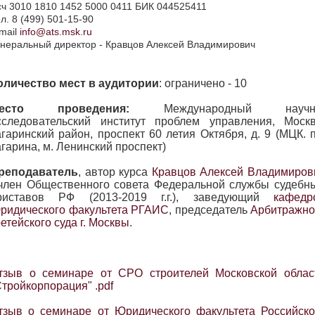
сч 3010 1810 1452 5000 0411 БИК 044525411
л. 8 (499) 501-15-90
mail
info@ats.msk.ru
неральный директор - Кравцов Алексей Владимирович
оличество мест в аудитории
: ограничено - 10
есто проведения:
Международный научн
сследовательский институт проблем управления, Москв
агаринский район, проспект 60 летия Октября, д. 9 (МЦК. п
агарина, м. Ленинский проспект)
реподаватель
, автор курса
Кравцов Алексей Владимиров
 член Общественного совета Федеральной службы судебн
риставов РФ (2013-2019 г.г.), заведующий
кафедр
ридического факультета РГАИС
, председатель
Арбитражно
ретейского суда г. Москвы
.
тзыв о семинаре от СРО строителей Московской облас
Стройкорпорация" .pdf
тзыв о семинаре от Юридического факультета Российско