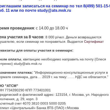
риглашаем записаться на семинар по тел 8(499) 501-15-
об. 11 или по почте study@ats.msk.ru
ремя проведения
: с 14.00 до 18.00 ч
ена участия за 8 часов
:
8 000 р/чел. Деньги возвращаются
ушателю, если семинар не понравиться. Выдается
Сертификат
еквизиты для оплаты участия в семинаре:
осле оплаты
, квитанцию необходимо направить на почту (Олеся
тренко) study@ats.msk.ru
азначение платежа:
"Информационно-консультационные услуги в
рмате семинара, дата ... 2019 г. на тему: ...... НДС не облагается."
НО "АТСМ"
НН 7734390290 КПП 773401001
идический и фактический адрес: 123154, г. Москва, ул. Народного
олчения, д. 29, корп. 3
счетный счет 4070 3810 0003 5000 0205
илиал «Центральный» Банка ВТБ (ПАО) г.Москва