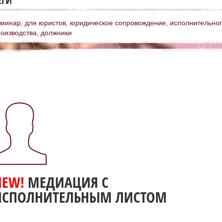
еминар
,
для юристов
,
юридическое сопровождение
,
исполнительно
оизводства
,
должники
NEW!
МЕДИАЦИЯ С
ИСПОЛНИТЕЛЬНЫМ ЛИСТОМ