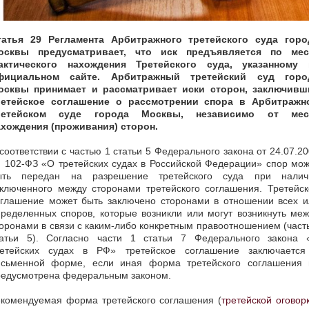
татья 29 Регламента Арбитражного третейского суда горо
осквы предусматривает, что иск предъявляется по мес
актического нахождения Третейского суда, указанному 
фициальном сайте. Арбитражный третейский суд горо
осквы принимает и рассматривает иски сторон, заключивш
ретейское соглашение о рассмотрении спора в Арбитражн
ретейском суде города Москвы, независимо от мес
ахождения (проживания) сторон.
соответствии с частью 1 статьи 5 Федерального закона от 24.07.2
 102-ФЗ «О третейских судах в Российской Федерации» спор мож
ыть передан на разрешение третейского суда при налич
аключенного между сторонами третейского соглашения. Третейск
оглашение может быть заключено сторонами в отношении всех и
ределенных споров, которые возникли или могут возникнуть ме
оронами в связи с каким-либо конкретным правоотношением (част
татьи 5). Согласно части 1 статьи 7 Федерального закона 
ретейских судах в РФ» третейское соглашение заключается
исьменной форме, если иная форма третейского соглашения 
редусмотрена федеральным законом.
екомендуемая форма третейского соглашения (
третейской оговор