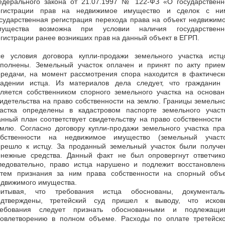
едерального закона от 21.07.1997 № 122-ФЗ «О государственн
егистрации прав на недвижимое имущество и сделок с ни
сударственная регистрация перехода права на объект недвижим
мущества возможна при условии наличия государственн
гистрации ранее возникших прав на данный объект в ЕГРП.
се условия договора купли-продажи земельного участка истц
сполнены. Земельный участок оплачен и принят по акту прием
ередачи, на момент рассмотрения спора находится в фактическ
ладении истца. Из материалов дела следует, что гражданин 
вляется собственником спорного земельного участка на основан
идетельства на право собственности на землю. Границы земельн
частка определены в кадастровом паспорте земельного участк
нный план соответствует свидетельству на право собственности
емлю. Согласно договору купли-продажи земельного участка пра
обственности на недвижимое имущество (земельный участо
ерешло к истцу. За проданный земельный участок были получе
енежные средства. Данный факт не был опровергнут ответчико
ледовательно, право истца нарушено и подлежит восстановлен
утем признания за ним права собственности на спорный объе
едвижимого имущества.
читывая, что требования истца обоснованы, документаль
одтверждены, третейский суд пришел к выводу, что исков
ребования следует признать обоснованными и подлежащи
довлетворению в полном объеме. Расходы по оплате третейско