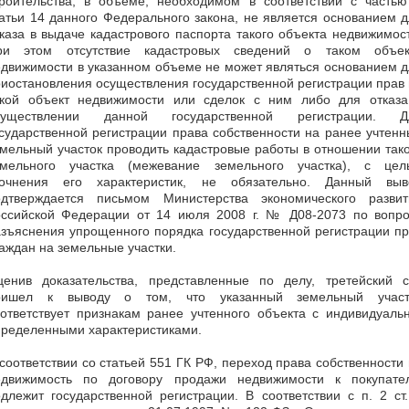
троительства, в объеме, необходимом в соответствии с частью
атьи 14 данного Федерального закона, не является основанием 
каза в выдаче кадастрового паспорта такого объекта недвижимос
ри этом отсутствие кадастровых сведений о таком объек
движимости в указанном объеме не может являться основанием 
иостановления осуществления государственной регистрации прав
акой объект недвижимости или сделок с ним либо для отказа
существлении данной государственной регистрации. Д
сударственной регистрации права собственности на ранее учтен
мельный участок проводить кадастровые работы в отношении так
емельного участка (межевание земельного участка), с цел
точнения его характеристик, не обязательно. Данный выв
одтверждается письмом Министерства экономического развит
оссийской Федерации от 14 июля 2008 г. № Д08-2073 по вопро
зъяснения упрощенного порядка государственной регистрации п
аждан на земельные участки.
ценив доказательства, представленные по делу, третейский с
ришел к выводу о том, что указанный земельный участ
ответствует признакам ранее учтенного объекта с индивидуаль
пределенными характеристиками.
соответствии со статьей 551 ГК РФ, переход права собственности
едвижимость по договору продажи недвижимости к покупате
длежит государственной регистрации. В соответствии с п. 2 ст