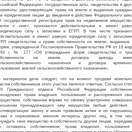
ссийской Федерации» государственные акты, свидетельства и дру
окументы, удостоверяющие права на землю и выданные граждан
и юридическим лицам до введения в действие Федерального зак
О государственной регистрации прав на недвижимое имущество
делок с ним», признаются действительными и имеют равн
ридическую силу с записями в ЕГРП. В том числе признают
ействительными и имеют равную юридическую силу с записями
ГРП свидетельства о праве собственности на землю, выданные 
орме, утвержденной Постановлением Правительства РФ от 19 мар
992 г. № 177 «Об утверждении форм свидетельства о пра
обственности на землю, договора аренды земе
ельскохозяйственного назначения и договора временно
льзования землей сельскохозяйственного назначения».
з материалов дела следует, что на момент продажи земельно
астка собственником этого участка являлся ответчик. Согласно ста
09 Гражданского кодекса Российской Федерации собственни
ринадлежат права владения, пользования и распоряжения сво
муществом; собственник вправе по своему усмотрению совершать
тношении принадлежащего ему имущества любые действия, 
ротиворечащие закону и иным правовым актам и не нарушающ
рава и охраняемые законом интересы других лиц, в том чис
чуждать свое имущество в собственность другим лицам, передав
м, оставаясь собственником, права владения, пользования
споряжения имуществом, отдавать имущество в залог и обремен