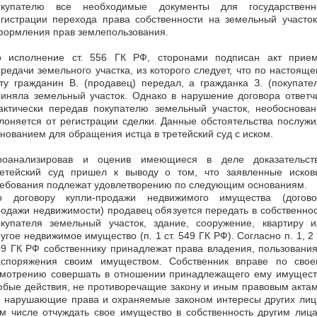
окупателю все необходимые документы для государственн
егистрации перехода права собственности на земельный участок
формления прав землепользования.
о исполнение ст. 556 ГК РФ, сторонами подписан акт прием
редачи земельного участка, из которого следует, что по настоящ
ту гражданин В. (продавец) передал, а гражданка З. (покупате
иняла земельный участок. Однако в нарушение договора ответч
актически передав покупателю земельный участок, необоснован
лоняется от регистрации сделки. Данные обстоятельства послуж
нованием для обращения истца в третейский суд с иском.
роанализировав и оценив имеющиеся в деле доказательств
ретейский суд пришел к выводу о том, что заявленные исков
ребования подлежат удовлетворению по следующим основаниям.
о договору купли-продажи недвижимого имущества (догово
одажи недвижимости) продавец обязуется передать в собственно
окупателя земельный участок, здание, сооружение, квартиру и
угое недвижимое имущество (п. 1 ст. 549 ГК РФ). Согласно п. 1, 2 
9 ГК РФ собственнику принадлежат права владения, пользовани
аспоряжения своим имуществом. Собственник вправе по свое
смотрению совершать в отношении принадлежащего ему имущест
бые действия, не противоречащие закону и иным правовым акта
е нарушающие права и охраняемые законом интересы других лиц,
м числе отчуждать свое имущество в собственность другим лиц