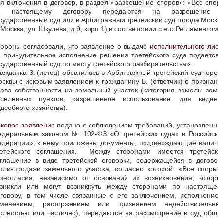
я включения в договор, в раздел «разрешение споров»: «Все сп
о настоящему договору передаются на разрешение
сударственный суд или в Арбитражный третейский суд города Мос
. Москва, ул. Шкулева, д.9, корп.1) в соответствии с его Регламентом
тороны согласовали, что заявление о выдаче
исполнительного ли
 принудительное исполнение решения третейского суда подаетс
сударственный суд по месту третейского разбирательства».
ажданка З. (истец) обратилась в Арбитражный третейский суд гор
сквы с исковым заявлением к гражданину В. (ответчик) о призна
ава собственности на земельный участок (категория земель: зе
аселенных пунктов, разрешенное использование: для веден
дсобного хозяйства).
сковое заявление
подано с соблюдением требований, установленн
едеральным законом № 102-ФЗ «О третейских судах в Российск
едерации», к нему приложены документы, подтверждающие налич
ретейского соглашения. Между сторонами имеется третейск
оглашение в виде третейской оговорки, содержащейся в догово
пли-продажи земельного участка, согласно которой: «Все спор
азногласия, независимо от оснований их возникновения, котор
озникли или могут возникнуть между сторонами по настояще
оговору, в том числе связанные с его заключением, исполнение
зменением, расторжением или признанием недействительн
олностью или частично), передаются на рассмотрение в суд об