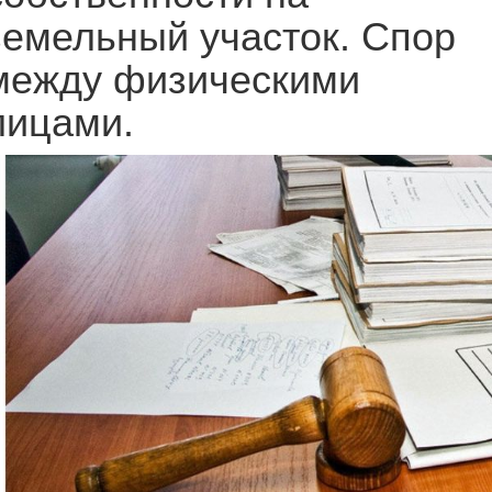
земельный участок. Спор
между физическими
лицами.