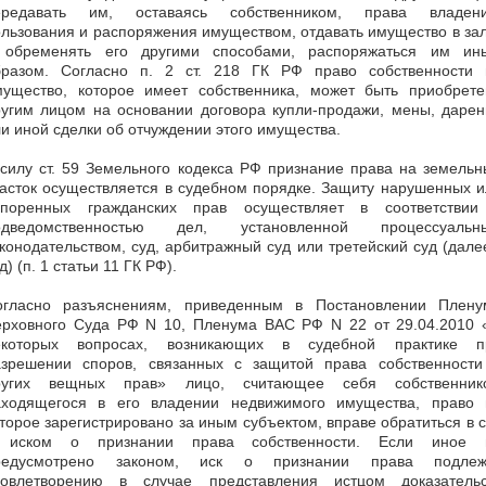
ередавать им, оставаясь собственником, права владени
льзования и распоряжения имуществом, отдавать имущество в за
 обременять его другими способами, распоряжаться им ин
бразом. Согласно п. 2 ст. 218 ГК РФ право собственности 
мущество, которое имеет собственника, может быть приобрете
ругим лицом на основании договора купли-продажи, мены, дарен
и иной сделки об отчуждении этого имущества.
силу ст. 59 Земельного кодекса РФ признание права на земель
асток осуществляется в судебном порядке. Защиту нарушенных 
споренных гражданских прав осуществляет в соответствии
одведомственностью дел, установленной процессуальн
конодательством, суд, арбитражный суд или третейский суд (дале
д) (п. 1 статьи 11 ГК РФ).
огласно разъяснениям, приведенным в Постановлении Плену
ерховного Суда РФ N 10, Пленума ВАС РФ N 22 от 29.04.2010 
екоторых вопросах, возникающих в судебной практике п
азрешении споров, связанных с защитой права собственности
ругих вещных прав» лицо, считающее себя собственник
аходящегося в его владении недвижимого имущества, право 
торое зарегистрировано за иным субъектом, вправе обратиться в 
 иском о признании права собственности. Если иное 
редусмотрено законом, иск о признании права подлеж
довлетворению в случае представления истцом доказательс