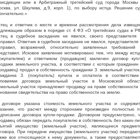
рисдикции или в Арбитражный третейский суд города Москвы (
сква, ул. Шкулева, д.9, корп. 1), по выбору истца. Решение с
ончательно.»
стец и ответчик о месте и времени рассмотрения дела извеще
длежащим образом в порядке ст. 4 ФЗ «О третейских судах в Р
стец в судебное заседание не явился, своего представителя 
правил. Ответчик в судебное заседание не явился, представителя
аправил, возражений, относительно заявленных требований 
едставил. Исковое заявление мотивировано тем, что между ист
покупателем) и ответчиком (продавцом) заключен договор купл
одажи земельного участка, в соответствии с которым гражданин
родавец) продал в собственность гражданки З. земельный участок
ражданка З. (покупатель) купила и оплатила в соответствии
словиями договора земельный участок в Московской област
мельный участок принадлежит продавцу на праве собственности
новании свидетельства на право собственности на землю.
 договоре указана стоимость земельного участка и содержит
казание, что расчет между сторонами произведен полностью п
одписании договора купли-продажи. Договором предусмотрено, ч
одавец обязан передать покупателю в собственность без каких-л
зъятий имущество (земельный участок), являющееся предмет
говора. При передаче имущества (земельного участка) передаю
акже все относящиеся к нему документы, а также предоставляют