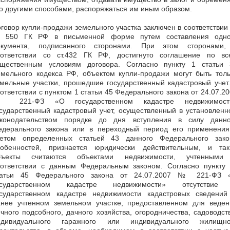
о другими способами, распоряжаться им иным образом.
говор купли-продажи земельного участка заключен в соответствии
т. 550 ГК РФ в письменной форме путем составления одно
окумента, подписанного сторонами. При этом сторонами,
оответствии со ст.432 ГК РФ, достигнуто соглашение по вс
ущественным условиям договора. Согласно пункту 1 статьи 
емельного кодекса РФ, объектом купли-продажи могут быть толь
мельные участки, прошедшие государственный кадастровый учет
ответствии с пунктом 1 статьи 45 Федерального закона от 24.07.2
 221-ФЗ «О государственном кадастре недвижимост
сударственный кадастровый учет, осуществленный в установлен
аконодательством порядке до дня вступления в силу данно
едерального закона или в переходный период его применения
четом определенных статьей 43 данного Федерального зако
собенностей, признается юридически действительным, и так
бъекты считаются объектами недвижимости, учтенными
оответствии с данным Федеральным законом. Согласно пункту 
татьи 45 Федерального закона от 24.07.2007 № 221-ФЗ 
осударственном кадастре недвижимости» отсутствие
осударственном кадастре недвижимости кадастровых сведений
анее учтенном земельном участке, предоставленном для веден
чного подсобного, дачного хозяйства, огородничества, садоводст
ндивидуального гаражного или индивидуального жилищно