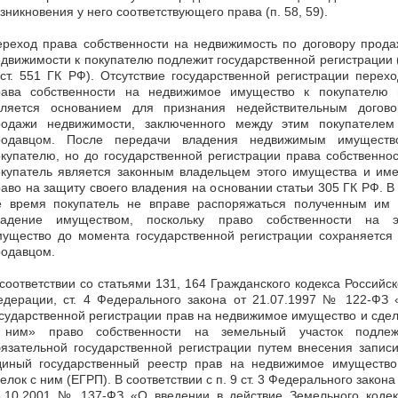
зникновения у него соответствующего права (п. 58, 59).
ереход права собственности на недвижимость по договору прода
движимости к покупателю подлежит государственной регистрации 
ст. 551 ГК РФ). Отсутствие государственной регистрации перех
рава собственности на недвижимое имущество к покупателю 
вляется основанием для признания недействительным догово
родажи недвижимости, заключенного между этим покупателем
родавцом. После передачи владения недвижимым имуществ
купателю, но до государственной регистрации права собственно
окупатель является законным владельцем этого имущества и име
аво на защиту своего владения на основании статьи 305 ГК РФ. В
е время покупатель не вправе распоряжаться полученным им 
ладение имуществом, поскольку право собственности на э
мущество до момента государственной регистрации сохраняется 
родавцом.
соответствии со статьями 131, 164 Гражданского кодекса Российс
едерации, ст. 4 Федерального закона от 21.07.1997 № 122-ФЗ 
сударственной регистрации прав на недвижимое имущество и сде
 ним» право собственности на земельный участок подлеж
язательной государственной регистрации путем внесения запис
диный государственный реестр прав на недвижимое имущество
елок с ним (ЕГРП). В соответствии с п. 9 ст. 3 Федерального закона
5.10.2001 № 137-ФЗ «О введении в действие Земельного кодек