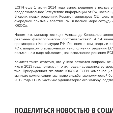
ЕСПЧ еще 1 июля 2014 года вынес решение в пользу э
продолжительное "отсутствие информации от РФ, касающе
В своих новых решениях Комитет министров СЕ также н
очередной призыв к властям РФ "в полной мере сотрудн
ЮКОСа.
Напомним, министр юстиции Александр Коновалов заявл
реальных фактологических обстоятельствах". А 14 июл
противоречат Конституции РФ. Решения о том, надо ли и
КС с вопросом о возможности неисполнения решения ЕСП
письменном виде объяснить, как исполнение решения ЕС
Комитет также отметил, что у него остаются вопросы о
июля 2013 года признал, что их права нарушались во вре
тыс. Присужденная экс-главе ЮКОСа ЕСПЧ компенсация 3
выплате компенсации экс-главе службы экономической бе
2012 года ЕСПЧ частично удовлетворил его жалобу, подтв
ПОДЕЛИТЬСЯ НОВОСТЬЮ В СОЦ