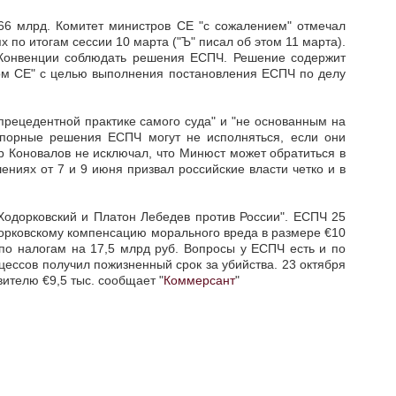
6 млрд. Комитет министров СЕ "с сожалением" отмечал
о итогам сессии 10 марта ("Ъ" писал об этом 11 марта).
6 Конвенции соблюдать решения ЕСПЧ. Решение содержит
том СЕ" с целью выполнения постановления ЕСПЧ по делу
рецедентной практике самого суда" и "не основанным на
 спорные решения ЕСПЧ могут не исполняться, если они
р Коновалов не исключал, что Минюст может обратиться в
иях от 7 и 9 июня призвал российские власти четко и в
Ходорковский и Платон Лебедев против России". ЕСПЧ 25
одорковскому компенсацию морального вреда в размере €10
по налогам на 17,5 млрд руб. Вопросы у ЕСПЧ есть и по
ессов получил пожизненный срок за убийства. 23 октября
ителю €9,5 тыс. сообщает "
Коммерсант
"