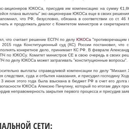
кс-акционеров ЮКОСа, присудив им компенсацию на сумму €1,86
йся плана выплаты" экс-акционерам ЮКОСа еще в своих решениях п
апомнил, что РФ, безусловно, обязана в соответствии со ст. 4
ичать и продолжать диалог с Комитетом министров и секретариа
ял, что считает решение ЕСПЧ по делу
ЮКОСа
"противоречащим п
я 2015 года Конституционный суд (КС) России постановил, что
сполнять конкретное дело, принимает КС РФ. В феврале Александ
Ч по ЮКОСу. Комитет министров СЕ в свою очередь в своих решен
ПЧ по делу ЮКОСа может затрагивать "конституционные вопросы".
тносительно выплаты справедливой компенсации по делу "Михаил 
мя следствия, суда и отбытия наказания, и присудил господину Х
 июня этого года была взыскана в бюджет РФ в счет его долга 
зопасности ЮКОСа Алексею Пичугину, который по итогам двух проц
ердив неправомерность закрытия первого процесса и присудив заяв
ИАЛЬНОЙ СЕТИ: