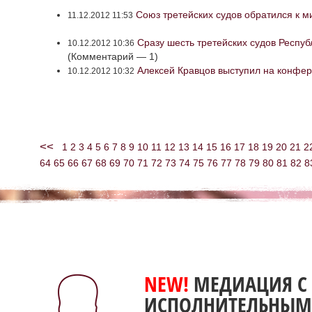
Союз третейских судов обратился к м
11.12.2012 11:53
Сразу шесть третейских судов Респуб
10.12.2012 10:36
(Комментарий — 1)
Алексей Кравцов выступил на конфе
10.12.2012 10:32
<<
1
2
3
4
5
6
7
8
9
10
11
12
13
14
15
16
17
18
19
20
21
2
64
65
66
67
68
69
70
71
72
73
74
75
76
77
78
79
80
81
82
8
NEW!
МЕДИАЦИЯ С
ИСПОЛНИТЕЛЬНЫМ