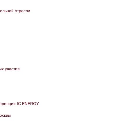
тельной отрасли
их участия
нференции IC ENERGY
Москвы