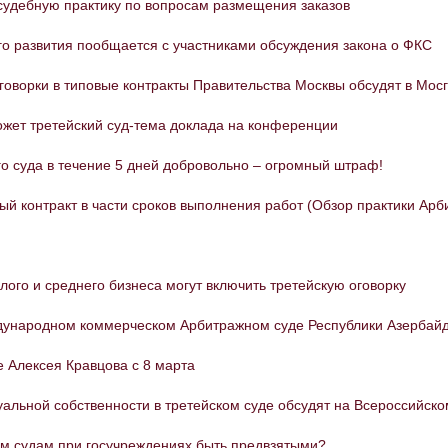
судебную практику по вопросам размещения заказов
о развития пообщается с участниками обсуждения закона о ФКС
говорки в типовые контракты Правительства Москвы обсудят в Мос
жет третейский суд-тема доклада на конференции
о суда в течение 5 дней добровольно – огромный штраф!
й контракт в части сроков выполнения работ (Обзор практики Арб
ого и среднего бизнеса могут включить третейскую оговорку
дународном коммерческом Арбитражном суде Республики Азербай
 Алексея Кравцова с 8 марта
альной собственности в третейском суде обсудят на Всероссийско
м судам при госучреждениях быть предвзятыми?