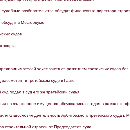
а судебные разбирательства обсудят финансовые директора строи
 обсудят в Мосгордуме
йских судов
оговорка
редпринимателей хочет заняться развитием третейских судов без 
 рассмотрят в третейском суде в Гааге
суд подал в суд его же третейский судья
ания на заложенное имущество обсуждались сегодня в рамках ко
илл благословил деятельность Арбитражного третейского суда г. 
в строительной отрасли от Председателя суда