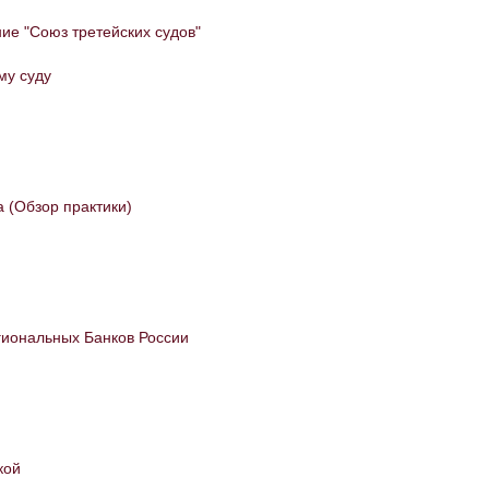
ие "Союз третейских судов"
му суду
 (Обзор практики)
гиональных Банков России
кой