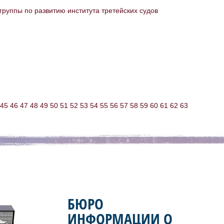
группы по развитию института третейских судов
45
46
47
48
49
50
51
52
53
54
55
56
57
58
59
60
61
62
63
БЮРО
ИНФОРМАЦИИ О