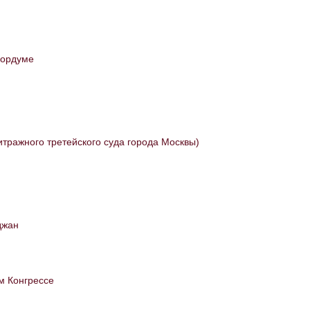
гордуме
итражного третейского суда города Москвы)
джан
м Конгрессе