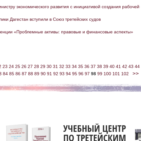
инистру экономического развития с инициативой создания рабочей 
лики Дагестан вступили в Союз третейских судов
ренции «Проблемные активы: правовые и финансовые аспекты»
2
23
24
25
26
27
28
29
30
31
32
33
34
35
36
37
38
39
40
41
42
43
44
>>
3
84
85
86
87
88
89
90
91
92
93
94
95
96
97
98
99
100
101
102
УЧЕБНЫЙ ЦЕНТР
ПО ТРЕТЕЙСКИМ