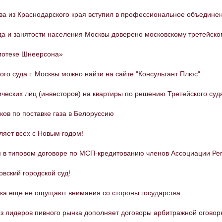
ва из Краснодарского края вступил в профессиональное объединен
а и занятости населения Москвы доверено московскому третейско
иотеке Шнеерсона»
ого суда г. Москвы можно найти на сайте "Консультант Плюс"
ческих лиц (инвесторов) на квартиры по решению Третейского суда
ков по поставке газа в Белоруссию
ляет всех с Новым годом!
я в типовом договоре по МСП-кредитованию членов Ассоциации Ре
вский городской суд!
ока еще не ощущают внимания со стороны государства
з лидеров пивного рынка дополняет договоры арбитражной оговор