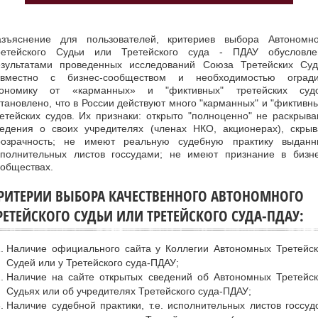
азъяснение для пользователей, критериев выбора Автономно
ретейского Судьи или Третейского суда - ПДАУ обусловле
езультатами проведенных исследований Союза Третейских Суд
овместно с бизнес-сообществом и необходимостью огради
кономику от «карманных» и "фиктивных" третейских судо
тановлено, что в России действуют много "карманных" и "фиктивн
етейских судов. Их признаки: открыто "полноценно" не раскрыв
ведения о своих учредителях (членах НКО, акционерах), скрыв
розрачность; не имеют реальную судебную практику выданн
сполнительных листов госсудами; не имеют признание в бизне
обществах.
РИТЕРИИ ВЫБОРА КАЧЕСТВЕННОГО АВТОНОМНОГО
РЕТЕЙСКОГО СУДЬИ ИЛИ ТРЕТЕЙСКОГО СУДА-ПДАУ:
Наличие официального сайта у Коллегии Автономных Третейск
Судей или у Третейского суда-ПДАУ;
Наличие на сайте открытых сведений об Автономных Третейск
Судьях или об учредителях Третейского суда-ПДАУ;
Наличие судебной практики, т.е. исполнительных листов госсуд